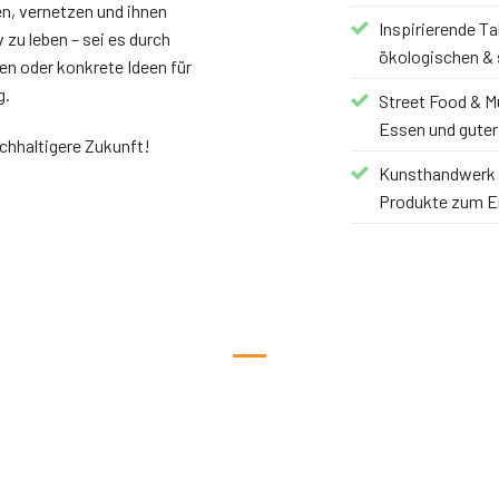
n, vernetzen und ihnen
Inspirierende Ta
 zu leben – sei es durch
ökologischen & 
n oder konkrete Ideen für
g.
Street Food & M
Essen und guter
chhaltigere Zukunft!
Kunsthandwerk 
Produkte zum E