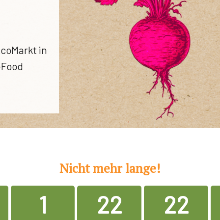
coMarkt in
-Food
Nicht mehr lange!
1
22
22