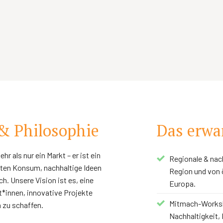
& Philosophie
Das erwar
 als nur ein Markt – er ist ein
Regionale & nach
sten Konsum, nachhaltige Ideen
Region und von 
. Unsere Vision ist es, eine
Europa.
t*innen, innovative Projekte
Mitmach-Worksh
 zu schaffen.
Nachhaltigkeit,