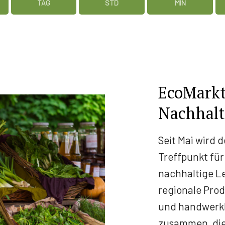
TAG
STD
MIN
EcoMarkt
Nachhalt
Seit Mai wird
Treffpunkt fü
nachhaltige L
regionale Prod
und handwerkl
zusammen, die