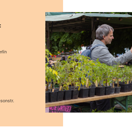
:
rlin
sonstr.